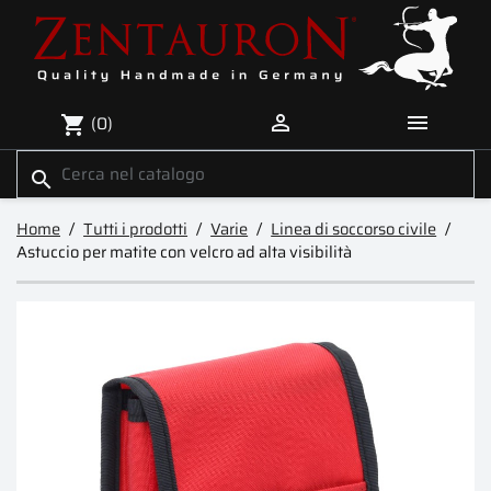


(0)
shopping_cart
search
Home
Tutti i prodotti
Varie
Linea di soccorso civile
Astuccio per matite con velcro ad alta visibilità