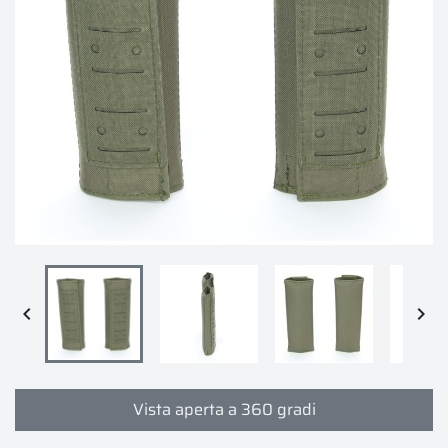


Vista aperta a 360 gradi