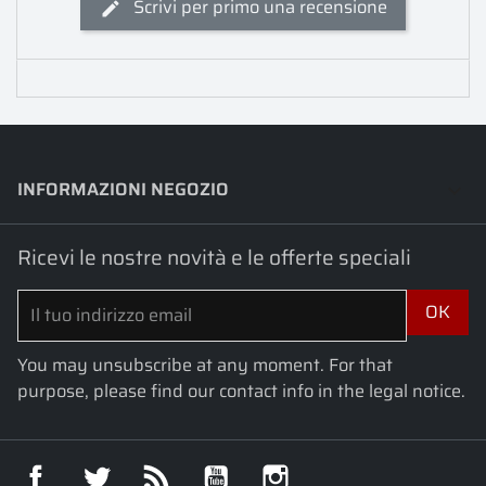
Scrivi per primo una recensione
INFORMAZIONI NEGOZIO
keyboard_arrow_down
Ricevi le nostre novità e le offerte speciali
You may unsubscribe at any moment. For that
purpose, please find our contact info in the legal notice.
Facebook
Twitter
Rss
YouTube
Instagram