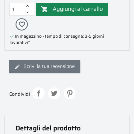
Aggiungi al carrello

favorite_border
In magazzino - tempo di consegna: 3-5 giorni

lavorativi*
Scrivi la tua recensione
Condividi
Dettagli del prodotto