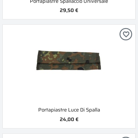
Portapiastre Spallaccio Universale
29,50 €
favorite_border
Portapiastre Luce Di Spalla
24,00 €