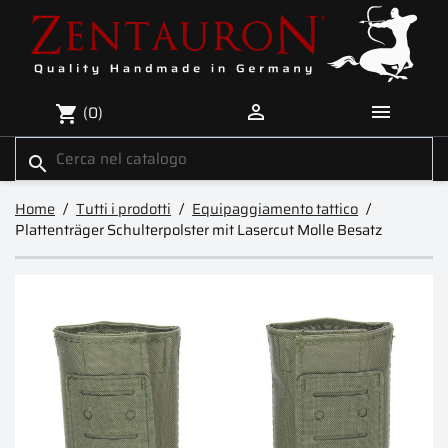


(0)
shopping_cart
search
Home
Tutti i prodotti
Equipaggiamento tattico
Plattenträger Schulterpolster mit Lasercut Molle Besatz