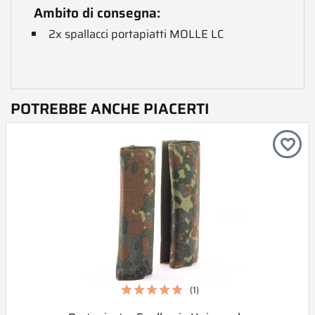
Ambito di consegna:
2x spallacci portapiatti MOLLE LC
POTREBBE ANCHE PIACERTI
favorite_border
(1)