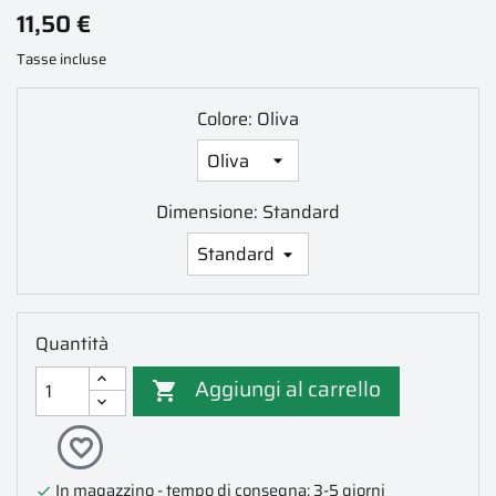
11,50 €
Tasse incluse
Colore: Oliva
Dimensione: Standard
Quantità
Aggiungi al carrello

favorite_border
In magazzino - tempo di consegna: 3-5 giorni
