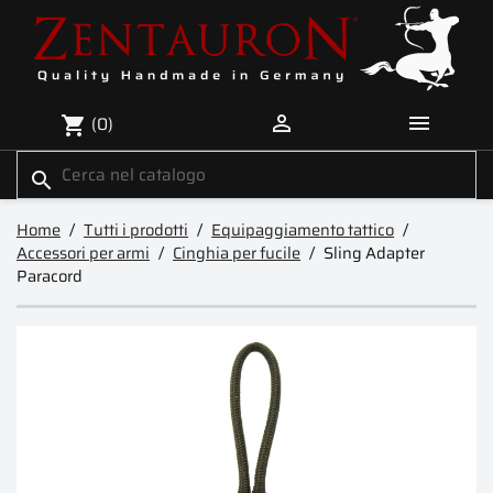


(0)
shopping_cart
search
Home
Tutti i prodotti
Equipaggiamento tattico
Accessori per armi
Cinghia per fucile
Sling Adapter
Paracord