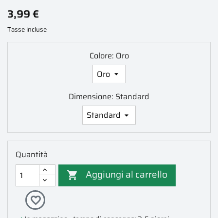
3,99 €
Tasse incluse
Colore: Oro
Dimensione: Standard
Quantità
Aggiungi al carrello

favorite_border