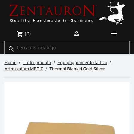


(0)
shopping_cart
search
Home
Tutti i prodotti
Equipaggiamento tattico
Attrezzatura MEDIC
Thermal Blanket Gold Silver