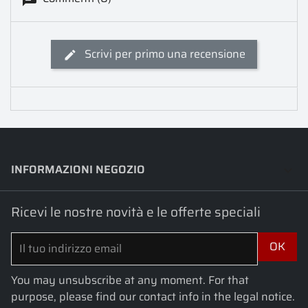
Scrivi per primo una recensione
INFORMAZIONI NEGOZIO
keyboard_arrow_down
Ricevi le nostre novità e le offerte speciali
You may unsubscribe at any moment. For that
purpose, please find our contact info in the legal notice.