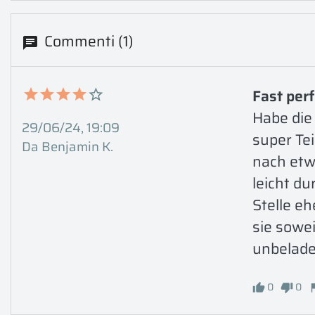
Commenti (1)
Fast perf
Habe die 
29/06/24, 19:09
super Te
Da Benjamin K.
nach etwa
leicht d
Stelle eh
sie sowe
unbelade
0
0