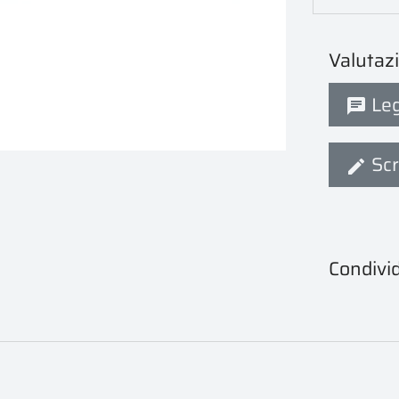
Valutaz
Legg
Scr
Condivid