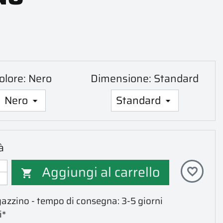
olore: Nero
Dimensione: Standard
à
Aggiungi al carrello
favorite_border

azzino - tempo di consegna: 3-5 giorni
i*