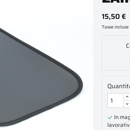
15,50 €
Tasse incluse
C
Quantit
In mag

lavorativ