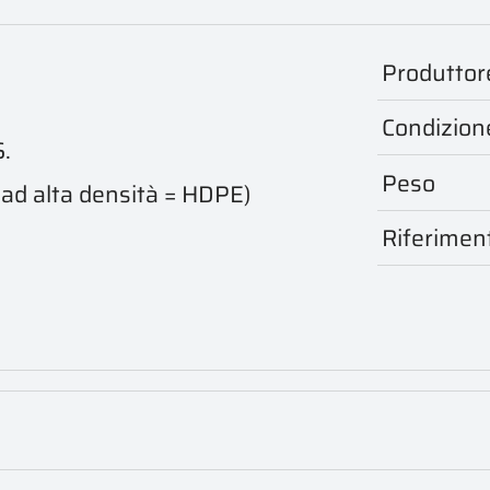
Produttor
Condizion
.
Peso
e ad alta densità = HDPE)
Riferimen