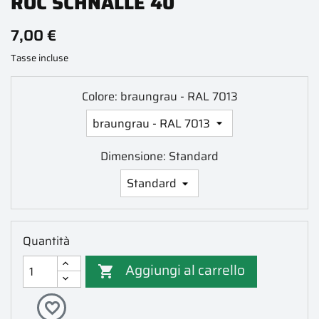
ROC SCHNALLE 40
7,00 €
Tasse incluse
Colore: braungrau - RAL 7013
Dimensione: Standard
Quantità
Aggiungi al carrello

favorite_border