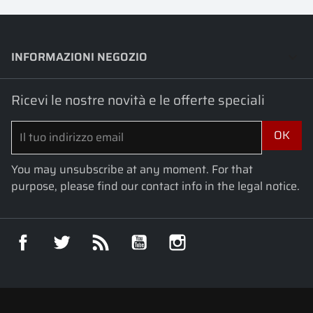
INFORMAZIONI NEGOZIO
keyboard_arrow_down
Ricevi le nostre novità e le offerte speciali
You may unsubscribe at any moment. For that
purpose, please find our contact info in the legal notice.
Facebook
Twitter
Rss
YouTube
Instagram