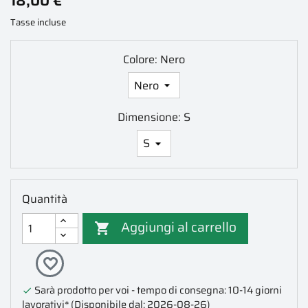
18,00 €
Tasse incluse
Colore: Nero
Dimensione: S
Quantità
Aggiungi al carrello

favorite_border
Sarà prodotto per voi - tempo di consegna: 10-14 giorni

lavorativi*
(Disponibile dal: 2026-08-26)