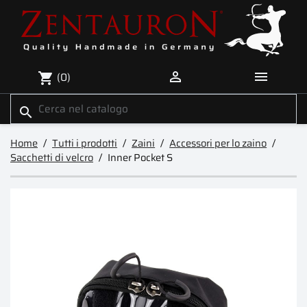


(0)
shopping_cart
search
Home
Tutti i prodotti
Zaini
Accessori per lo zaino
Sacchetti di velcro
Inner Pocket S