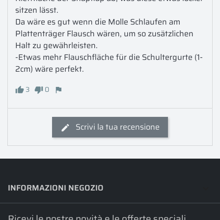
sitzen lässt. 

Da wäre es gut wenn die Molle Schlaufen am 
Plattenträger Flausch wären, um so zusätzlichen 
Halt zu gewährleisten. 

-Etwas mehr Flauschfläche für die Schultergurte (1-
2cm) wäre perfekt.
3
0
Scrivi la tua recensione
INFORMAZIONI NEGOZIO
keyboard_arrow_down
Ricevi le nostre novità e le offerte speciali