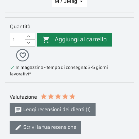
Quantità
Aggiungi al carrello

favorite_border
In magazzino - tempo di consegna: 3-5 giorni

lavorativi*
Valutazione
Leggi recensioni dei clienti (1)
Scrivi la tua recensione