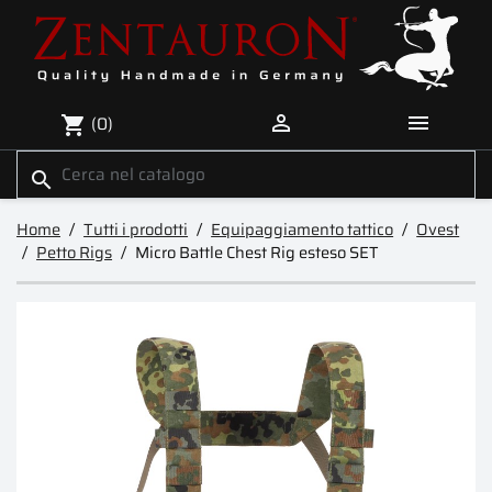


(0)
shopping_cart
search
Home
Tutti i prodotti
Equipaggiamento tattico
Ovest
Petto Rigs
Micro Battle Chest Rig esteso SET