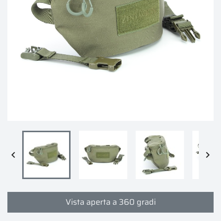


Vista aperta a 360 gradi