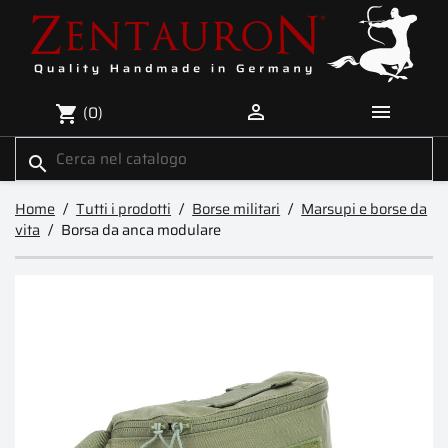


(0)
shopping_cart
search
Home
Tutti i prodotti
Borse militari
Marsupi e borse da
vita
Borsa da anca modulare