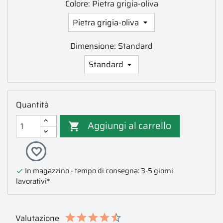
Colore: Pietra grigia-oliva
Dimensione: Standard
Quantità
Aggiungi al carrello

favorite_border
In magazzino - tempo di consegna: 3-5 giorni

lavorativi*
Valutazione