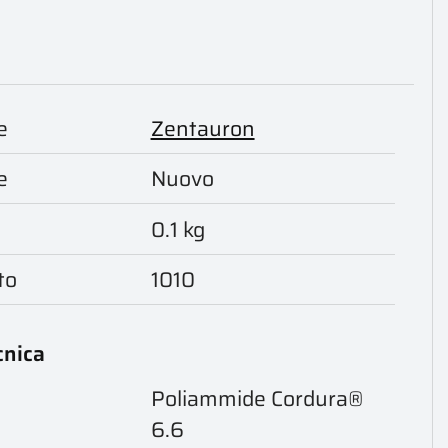
e
Zentauron
e
Nuovo
0.1 kg
to
1010
cnica
Poliammide Cordura®
6.6