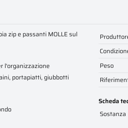
ia zip e passanti MOLLE sul
Produttor
Condizion
Peso
er l'organizzazione
ni, portapiatti, giubbotti
Riferimen
Scheda te
fondo
Sostanza