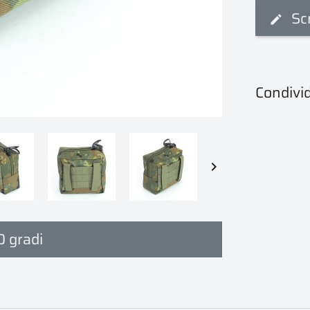
Sc
Condivid

0 gradi