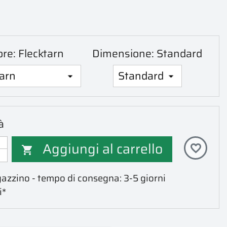
ore: Flecktarn
Dimensione: Standard
à
Aggiungi al carrello
favorite_border

azzino - tempo di consegna: 3-5 giorni
i*