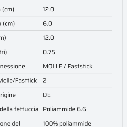
 (cm)
12.0
à (cm)
6.0
cm)
12.0
ri)
0.75
onnessione
MOLLE / Faststick
Molle/Fasttick
2
rigine
DE
della fettuccia
Poliammide 6.6
one del
100% poliammide