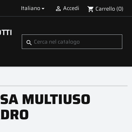
Italiano
Accedi
Carrello
(0)


shopping_cart
TTI
search
SA MULTIUSO
ADRO