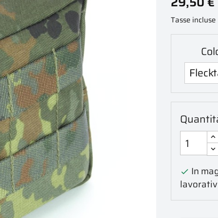
29,50 €
Tasse incluse
Col
Quantit
In mag

lavorativ