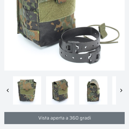


Vista aperta a 360 gradi