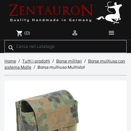


(0)
shopping_cart
search
Home
Tutti i prodotti
Borse militari
Borse multiuso con
sistema Molle
Borsa multiuso Multislot