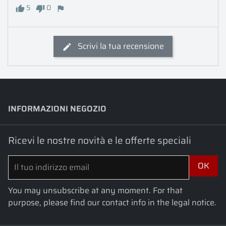
5
0
Scrivi la tua recensione
INFORMAZIONI NEGOZIO
keyboard_arrow_down
Ricevi le nostre novità e le offerte speciali
You may unsubscribe at any moment. For that
purpose, please find our contact info in the legal notice.