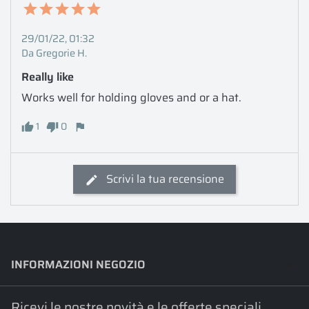
29/01/22, 01:32
Da Gregorie H.
Really like
Works well for holding gloves and or a hat. 
1
0
Scrivi la tua recensione
INFORMAZIONI NEGOZIO
keyboard_arrow_down
Ricevi le nostre novità e le offerte speciali