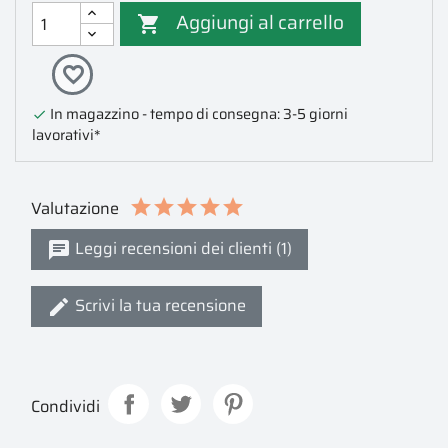
Aggiungi al carrello

favorite_border
In magazzino - tempo di consegna: 3-5 giorni

lavorativi*
Valutazione
Leggi recensioni dei clienti (1)
Scrivi la tua recensione
Condividi