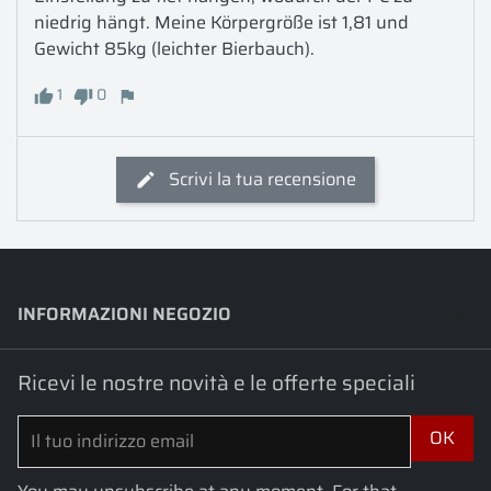
niedrig hängt. Meine Körpergröße ist 1,81 und 
Gewicht 85kg (leichter Bierbauch).
1
0
Scrivi la tua recensione
INFORMAZIONI NEGOZIO
keyboard_arrow_down
Ricevi le nostre novità e le offerte speciali