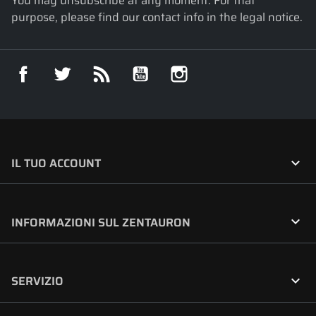
You may unsubscribe at any moment. For that
purpose, please find our contact info in the legal notice.
Facebook
Twitter
Rss
YouTube
Instagram

IL TUO ACCOUNT

INFORMAZIONI SUL ZENTAURON

SERVIZIO