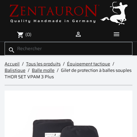


(0)
shopping_cart
search
Accueil
Tous les produits
Équipement tactique
Balistique
Balle molle
Gilet de protection à balles souples
THOR SET VPAM 3 Plus