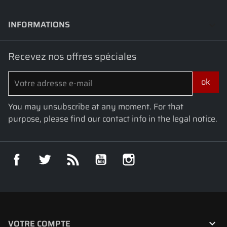
INFORMATIONS
keyboard_arrow_down
Recevez nos offres spéciales
You may unsubscribe at any moment. For that
purpose, please find our contact info in the legal notice.
Facebook
Twitter
Rss
YouTube
Instagram

VOTRE COMPTE