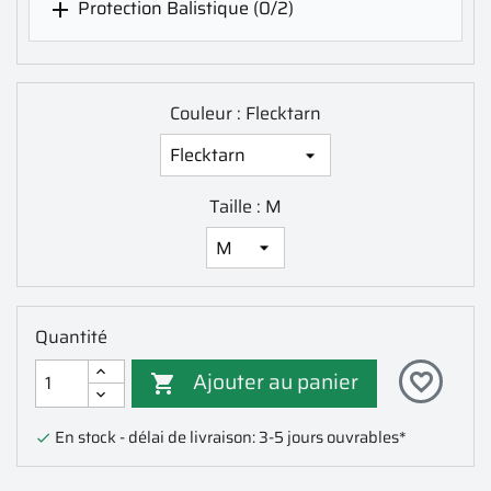
Protection Balistique
(0/2)

Couleur : Flecktarn
Taille : M
Quantité
Ajouter au panier
favorite_border

En stock - délai de livraison: 3-5 jours ouvrables*
