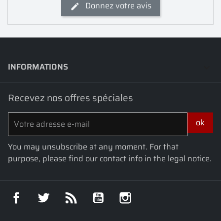
Donnez votre avis
INFORMATIONS
keyboard_arrow_down
Recevez nos offres spéciales
You may unsubscribe at any moment. For that
purpose, please find our contact info in the legal notice.
Facebook
Twitter
Rss
YouTube
Instagram