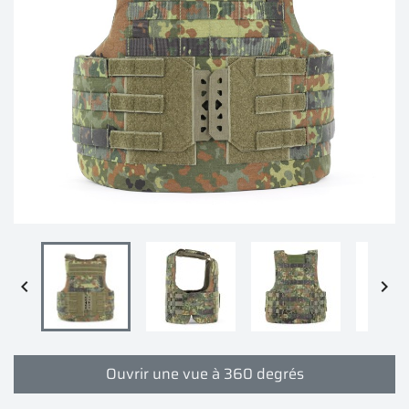


Ouvrir une vue à 360 degrés