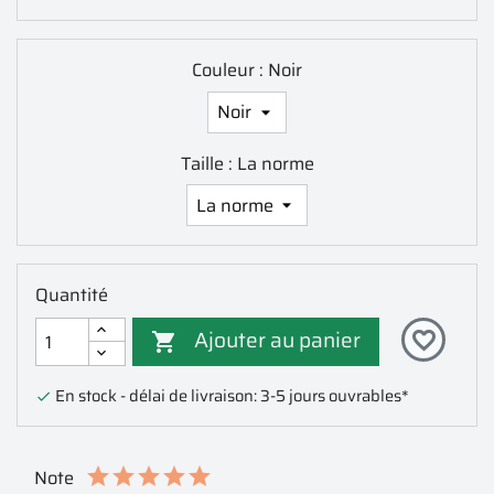
Couleur : Noir
Taille : La norme
Quantité
Ajouter au panier
favorite_border

En stock - délai de livraison: 3-5 jours ouvrables*

Note