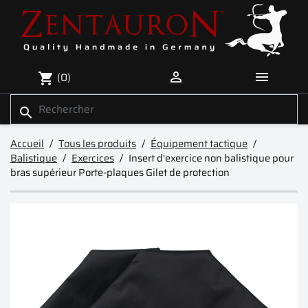


(0)
shopping_cart
search
Accueil
Tous les produits
Équipement tactique
Balistique
Exercices
Insert d'exercice non balistique pour
bras supérieur Porte-plaques Gilet de protection