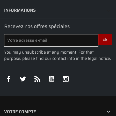
INFORMATIONS
keyboard_arrow_down
Recevez nos offres spéciales
You may unsubscribe at any moment. For that
purpose, please find our contact info in the legal notice.
Facebook
Twitter
Rss
YouTube
Instagram

VOTRE COMPTE