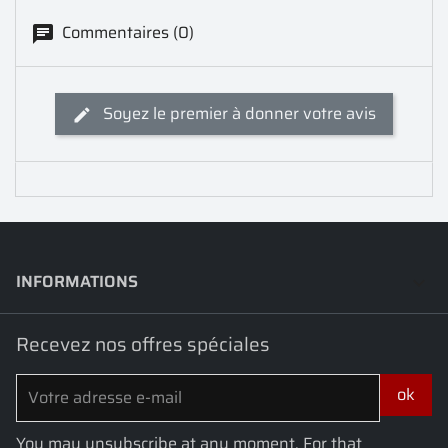
Commentaires (0)
Soyez le premier à donner votre avis
INFORMATIONS
keyboard_arrow_down
Recevez nos offres spéciales
You may unsubscribe at any moment. For that