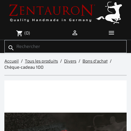


(0)
shopping_cart
search
Accueil
Tous les produits
Divers
Bons d'achat
Chèque-cadeau 100