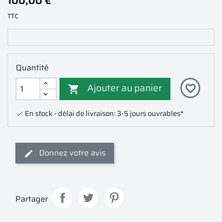
100,00 €
TTC
Quantité
Ajouter au panier
favorite_border

En stock - délai de livraison: 3-5 jours ouvrables*

Donnez votre avis
Partager