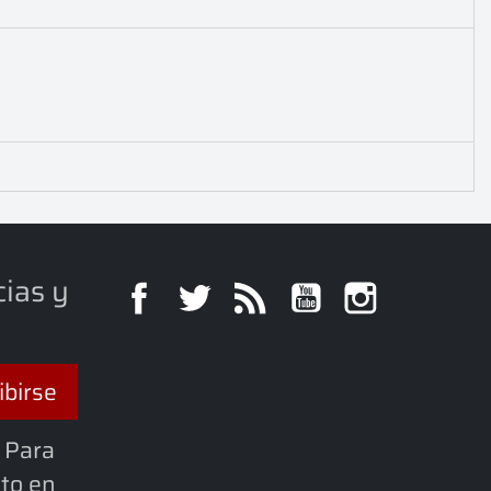
cias y
Facebook
Twitter
Rss
YouTube
Instagra
 Para
cto en