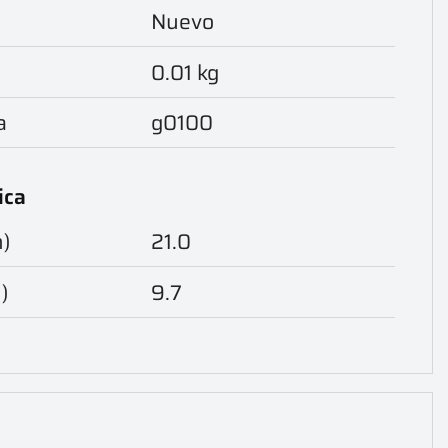
Nuevo
0.01 kg
a
g0100
ica
m)
21.0
)
9.7