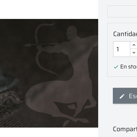
Cantida
En sto

Es
Compart