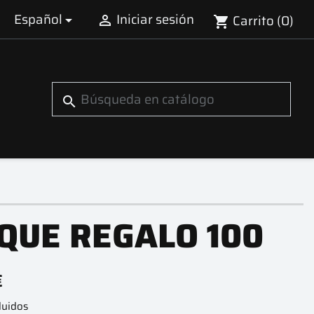
Español
Iniciar sesión
Carrito
(0)


shopping_cart
search
QUE REGALO 100
€
luidos