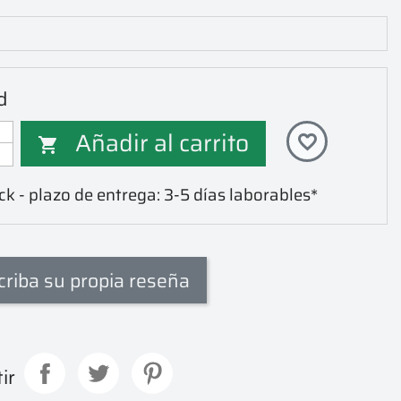
d
Añadir al carrito
favorite_border

ck - plazo de entrega: 3-5 días laborables*
criba su propia reseña
ir