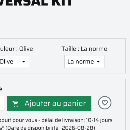
VERSAL KIT
uleur : Olive
Taille : La norme
é
Ajouter au panier
favorite_border

duit pour vous - délai de livraison: 10-14 jours
s*
(Date de disponibilité : 2026-08-28)