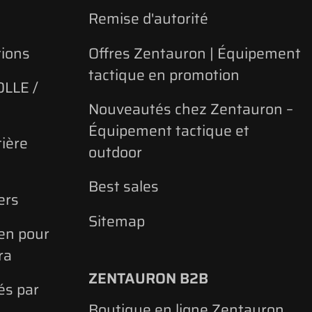
Remise d'autorité
tions
Offres Zentauron | Équipement
tactique en promotion
LLE /
Nouveautés chez Zentauron –
Équipement tactique et
ière
outdoor
Best sales
ers
Sitemap
ien pour
ra
ZENTAURON B2B
és par
Boutique en ligne Zentauron