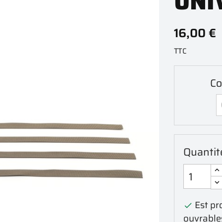
UNI
16,00 €
TTC
Co
Quantit
Est pro

ouvrable