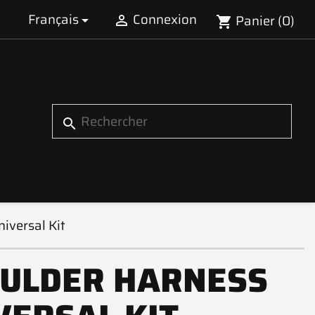
Français
Connexion
Panier
(0)


shopping_cart
search
iversal Kit
ULDER HARNESS