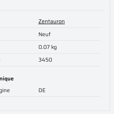
Zentauron
Neuf
0.07 kg
e
3450
hnique
gine
DE