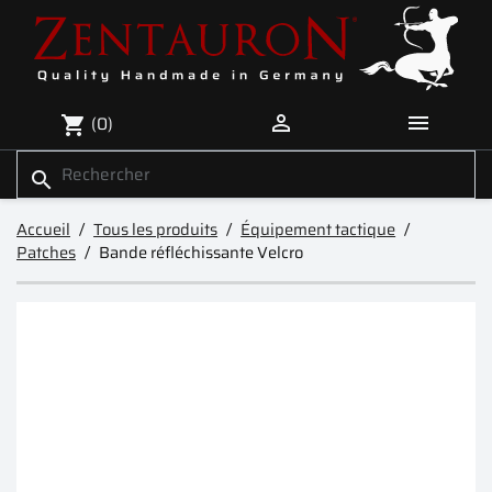


(0)
shopping_cart
search
Accueil
Tous les produits
Équipement tactique
Patches
Bande réfléchissante Velcro