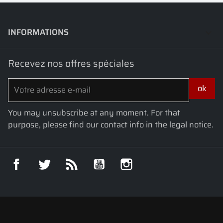
INFORMATIONS
keyboard_arrow_down
Recevez nos offres spéciales
You may unsubscribe at any moment. For that
purpose, please find our contact info in the legal notice.
Facebook
Twitter
Rss
YouTube
Instagram