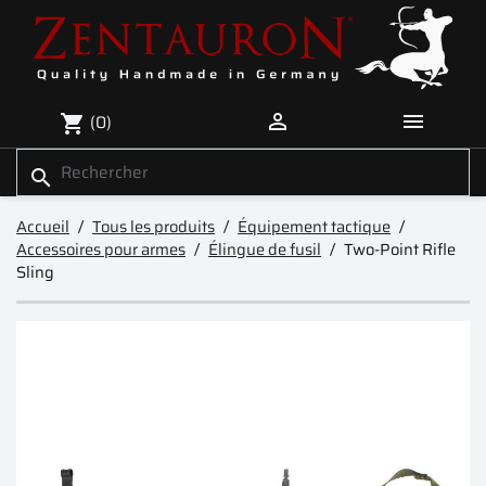


(0)
shopping_cart
search
Accueil
Tous les produits
Équipement tactique
Accessoires pour armes
Élingue de fusil
Two-Point Rifle
Sling