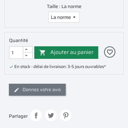
Taille : La norme
Quantité
Ajouter au panier
favorite_border

En stock - délai de livraison: 3-5 jours ouvrables*

Donnez votre avis
Partager