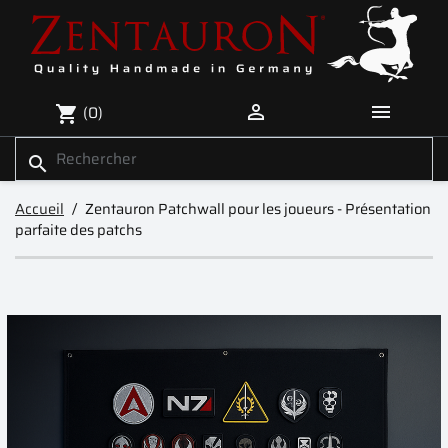


(0)
shopping_cart
search
Accueil
Zentauron Patchwall pour les joueurs - Présentation
parfaite des patchs