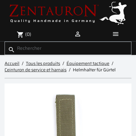


(0)
shopping_cart
search
Accueil
Tous les produits
Équipement tactique
Ceinturon de service et harnais
Helmhalter für Gürtel