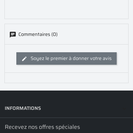
Commentaires (0)
Soyez le premier à donner votre avis
INFORMATIONS
keyboard_arrow_down
Recevez nos offres spéciales