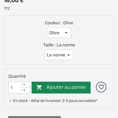
16,00 €
TTC
Couleur : Olive
Taille : La norme
Quantité
Ajouter au panier
favorite_border

En stock - délai de livraison: 3-5 jours ouvrables*
