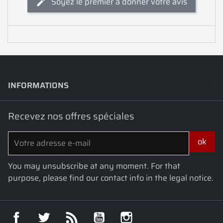
Soyez le premier à donner votre avis
INFORMATIONS
keyboard_arrow_down
Recevez nos offres spéciales
You may unsubscribe at any moment. For that
purpose, please find our contact info in the legal notice.
Facebook
Twitter
Rss
YouTube
Instagram