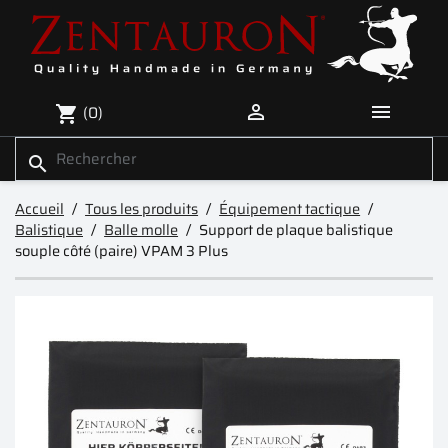


(0)
shopping_cart
search
Accueil
Tous les produits
Équipement tactique
Balistique
Balle molle
Support de plaque balistique
souple côté (paire) VPAM 3 Plus