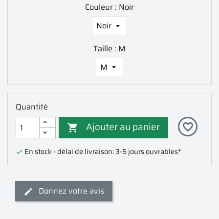
Couleur : Noir
Taille : M
Quantité
Ajouter au panier
favorite_border

En stock - délai de livraison: 3-5 jours ouvrables*

Donnez votre avis