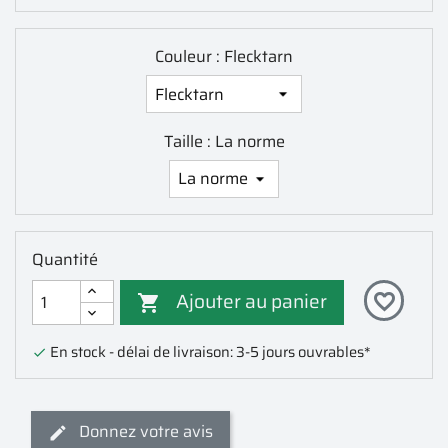
Couleur : Flecktarn
Taille : La norme
Quantité
Ajouter au panier
favorite_border

En stock - délai de livraison: 3-5 jours ouvrables*

Donnez votre avis