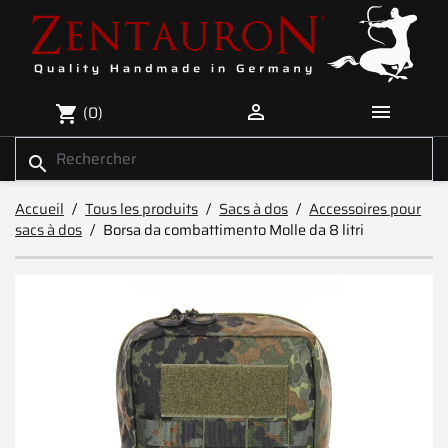


(0)
shopping_cart
search
Accueil
Tous les produits
Sacs à dos
Accessoires pour
sacs à dos
Borsa da combattimento Molle da 8 litri