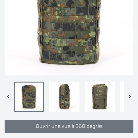


Ouvrir une vue à 360 degrés