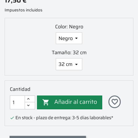
17,50 €
Impuestos incluidos
Color: Negro
Tamaño: 32 cm
Cantidad
Añadir al carrito
favorite_border

En stock - plazo de entrega: 3-5 días laborables*
