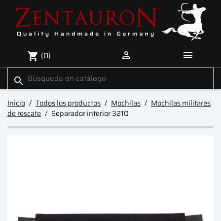


(0)
shopping_cart
search
Inicio
Todos los productos
Mochilas
Mochilas militares
de rescate
Separador interior 3210