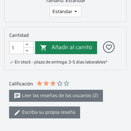
Tamaño: Estándar
Cantidad
Añadir al carrito
favorite_border

En stock - plazo de entrega: 3-5 días laborables*

Calificación
Leer las reseñas de los usuarios (2)
Escriba su propia reseña