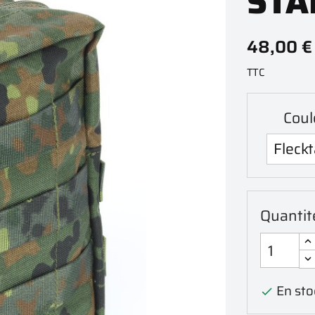
STA
48,00 €
TTC
Coul
Quantit
En stoc
