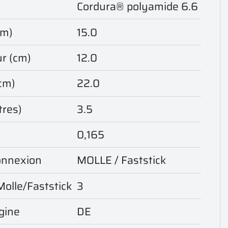
Cordura® polyamide 6.6
cm)
15.0
r (cm)
12.0
cm)
22.0
tres)
3.5
0,165
onnexion
MOLLE / Faststick
Molle/Faststick
3
gine
DE