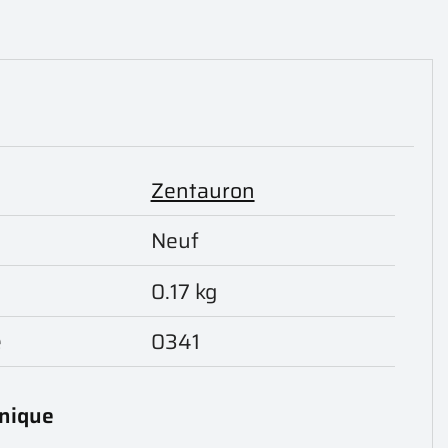
Zentauron
Neuf
0.17 kg
e
0341
hnique