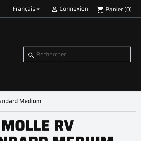
Français
Connexion
Panier
(0)


shopping_cart
search
andard Medium
 MOLLE RV