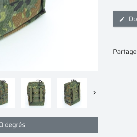
Do
Partage

60 degrés