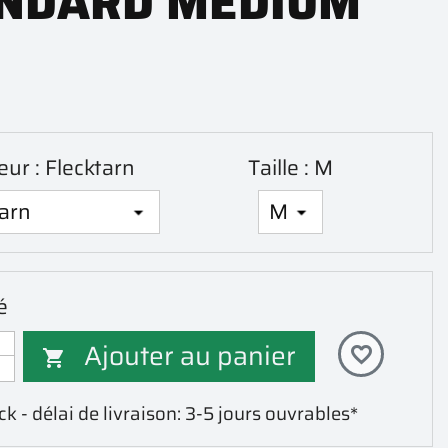
NDARD MEDIUM
eur : Flecktarn
Taille : M
é
Ajouter au panier
favorite_border

k - délai de livraison: 3-5 jours ouvrables*