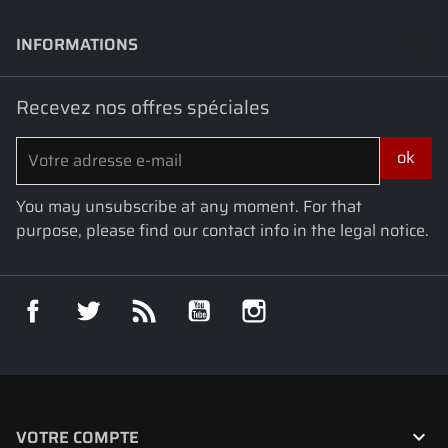
INFORMATIONS
keyboard_arrow_down
Recevez nos offres spéciales
You may unsubscribe at any moment. For that
purpose, please find our contact info in the legal notice.
Facebook
Twitter
Rss
YouTube
Instagram

VOTRE COMPTE