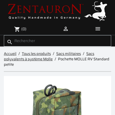


(0)
shopping_cart
search
Accueil
Tous les produits
Sacs militaires
Sacs
polyvalents à système Molle
Pochette MOLLE RV Standard
petite