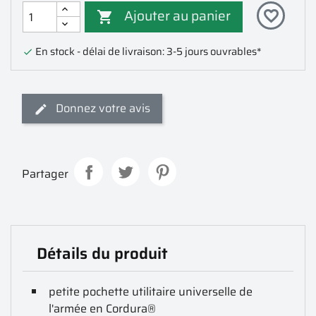
Ajouter au panier
favorite_border

En stock - délai de livraison: 3-5 jours ouvrables*

Donnez votre avis
Partager
Détails du produit
petite pochette utilitaire universelle de
l'armée en Cordura®