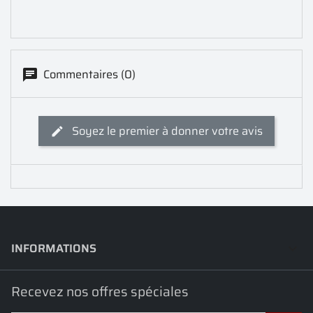
Commentaires (0)
Soyez le premier à donner votre avis
INFORMATIONS
keyboard_arrow_down
Recevez nos offres spéciales