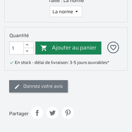
Taille : La norme
Quantité
Ajouter au panier
favorite_border

En stock - délai de livraison: 3-5 jours ouvrables*

Donnez votre avis
Partager