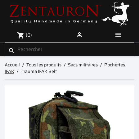


(0)
shopping_cart
search
Accueil
Tous les produits
Sacs militaires
Pochettes
IFAK
Trauma IFAK Belt