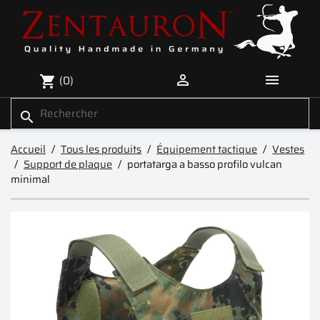


(0)
shopping_cart
search
Accueil
Tous les produits
Équipement tactique
Vestes
Support de plaque
portatarga a basso profilo vulcan
minimal