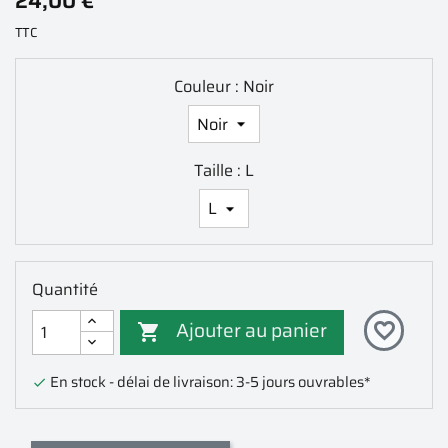
24,00 €
TTC
Couleur : Noir
Taille : L
Quantité
Ajouter au panier
favorite_border

En stock - délai de livraison: 3-5 jours ouvrables*
