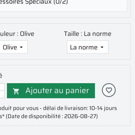
essoires Spéciaux
(0/2)
uleur : Olive
Taille : La norme
é
Ajouter au panier
favorite_border

duit pour vous - délai de livraison: 10-14 jours
s*
(Date de disponibilité : 2026-08-27)