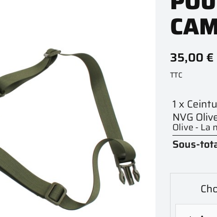
POU
CAM
35,00 €
TTC
1 x Ceint
NVG Olive
Olive - La
Sous-tota
Cho