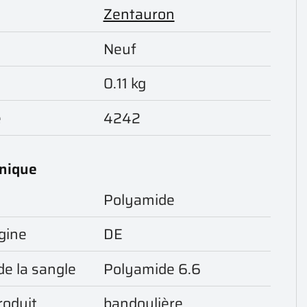
Zentauron
Neuf
0.11 kg
e
4242
hnique
Polyamide
gine
DE
de la sangle
Polyamide 6.6
roduit
bandoulière