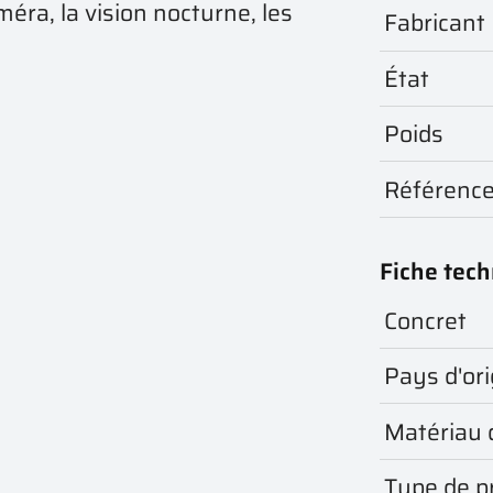
éra, la vision nocturne, les
Fabricant
État
Poids
Référenc
Fiche tec
Concret
Pays d'ori
Matériau 
Type de p