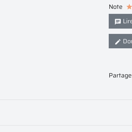
Note
Lire
Don
Partage