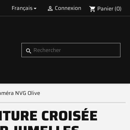
Français
Connexion
Panier
(0)


shopping_cart
search
caméra NVG Olive
NTURE CROISÉE