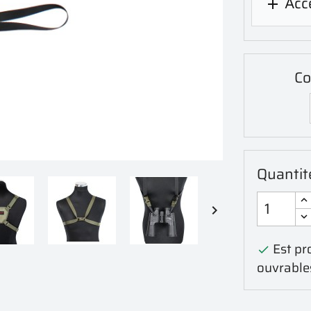
Acc

Co
Quantit

Est pro

ouvrable