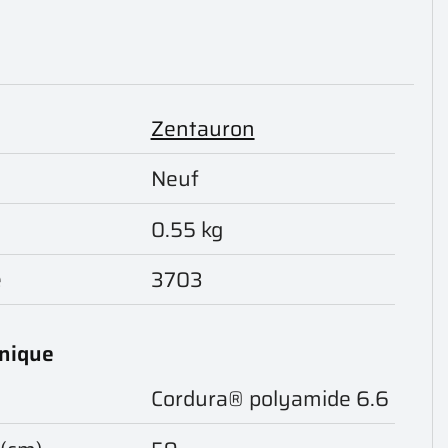
Zentauron
Neuf
0.55 kg
e
3703
hnique
Cordura® polyamide 6.6