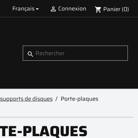
Français
Connexion
Panier
(0)


shopping_cart
search
 supports de disques
Porte-plaques
TE-PLAQUES