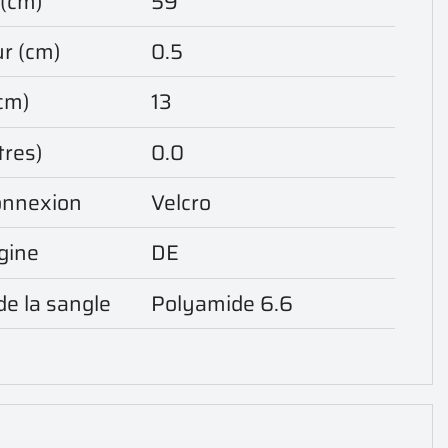
(cm)
59
r (cm)
0.5
cm)
13
tres)
0.0
onnexion
Velcro
gine
DE
de la sangle
Polyamide 6.6