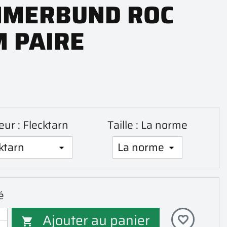
MERBUND ROC
M PAIRE
eur : Flecktarn
Taille : La norme
é
Ajouter au panier
favorite_border
