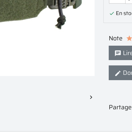
En stoc

Note
Lire
Don

Partage