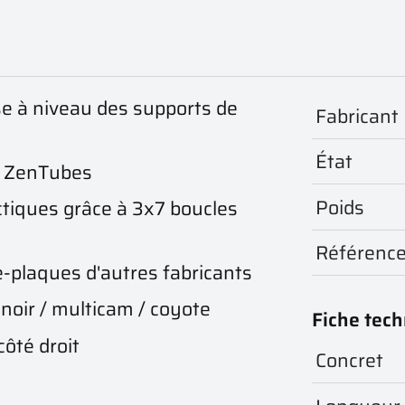
se à niveau des supports de
Fabricant
État
es ZenTubes
Poids
tiques grâce à 3x7 boucles
Référenc
e-plaques d'autres fabricants
/ noir / multicam / coyote
Fiche tec
côté droit
Concret