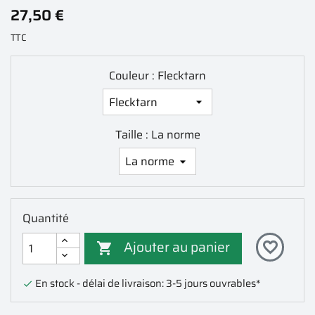
27,50 €
TTC
Couleur : Flecktarn
Taille : La norme
Quantité
Ajouter au panier
favorite_border

En stock - délai de livraison: 3-5 jours ouvrables*
