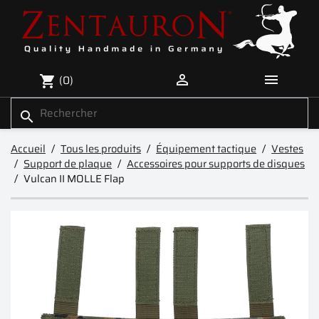


(0)
shopping_cart
search
Accueil
Tous les produits
Équipement tactique
Vestes
Support de plaque
Accessoires pour supports de disques
Vulcan II MOLLE Flap