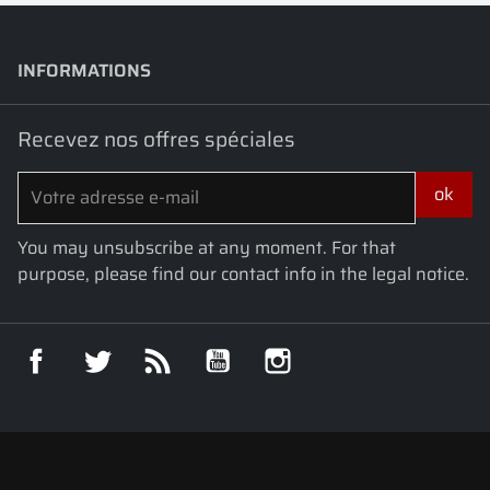
INFORMATIONS
keyboard_arrow_down
Recevez nos offres spéciales
You may unsubscribe at any moment. For that
purpose, please find our contact info in the legal notice.
Facebook
Twitter
Rss
YouTube
Instagram