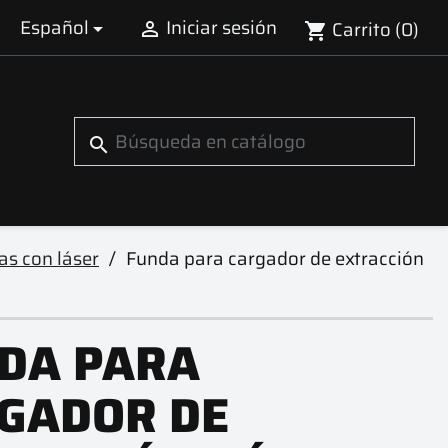
Español
Iniciar sesión
Carrito
(0)


shopping_cart
search
as con láser
Funda para cargador de extracción
DA PARA
GADOR DE