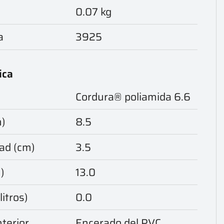
0.07 kg
a
3925
ica
Cordura® poliamida 6.6
m)
8.5
ad (cm)
3.5
)
13.0
itros)
0.0
nterior
Encerado del PVC