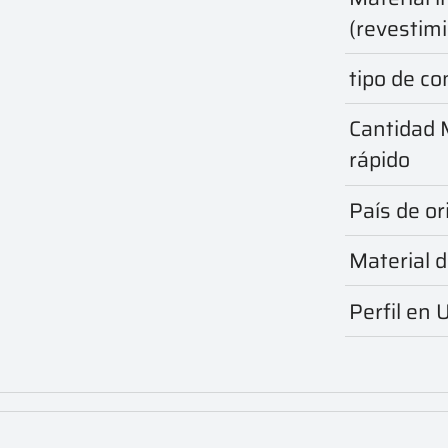
(revestim
tipo de c
Cantidad M
rápido
País de or
Material d
Perfil en 