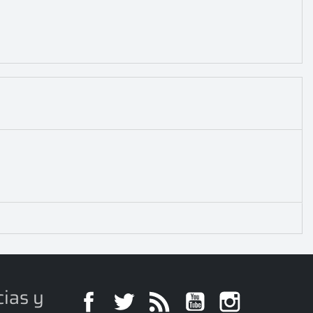
cias y
Facebook
Twitter
Rss
YouTube
Instagra