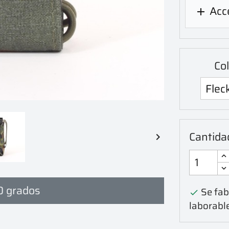
Acce

Col
Cantida

0 grados
Se fabr

laborabl