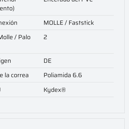
iento)
onexión
MOLLE / Faststick
olle / Palo
2
igen
DE
e la correa
Poliamida 6.6
U
Kydex®