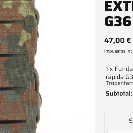
EXT
G36
47,00 €
Impuestos inc
1 x Funda
rápida G3
Tropentarn
Subtotal:
S