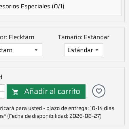
sorios Especiales
(0/1)
or: Flecktarn
Tamaño: Estándar
d
Añadir al carrito
favorite_border

icará para usted - plazo de entrega: 10-14 días
es*
(Fecha de disponibilidad: 2026-08-27)