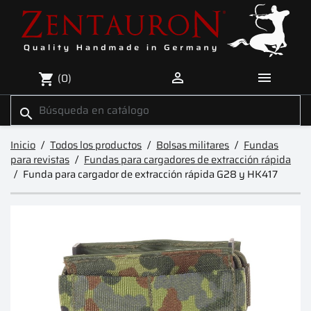


(0)
shopping_cart
search
Inicio
Todos los productos
Bolsas militares
Fundas
para revistas
Fundas para cargadores de extracción rápida
Funda para cargador de extracción rápida G28 y HK417