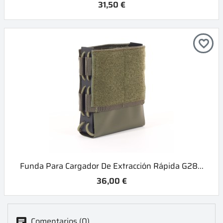
31,50 €
favorite_border
Funda Para Cargador De Extracción Rápida G28...
36,00 €
Comentarios (0)