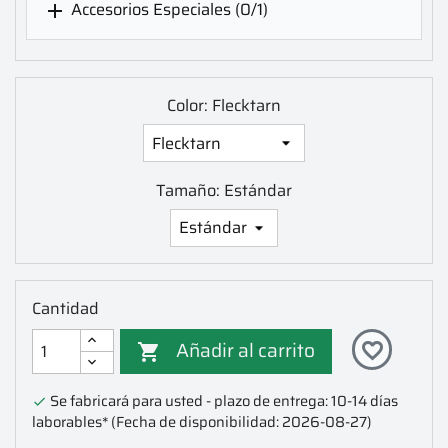
Accesorios Especiales
(0/1)

Color: Flecktarn
Tamaño: Estándar
Cantidad
Añadir al carrito
favorite_border

Se fabricará para usted - plazo de entrega: 10-14 días

laborables*
(Fecha de disponibilidad: 2026-08-27)