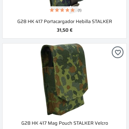
(1)
G28 HK 417 Portacargador Hebilla STALKER
31,50 €
favorite_border
G28 HK 417 Mag Pouch STALKER Velcro