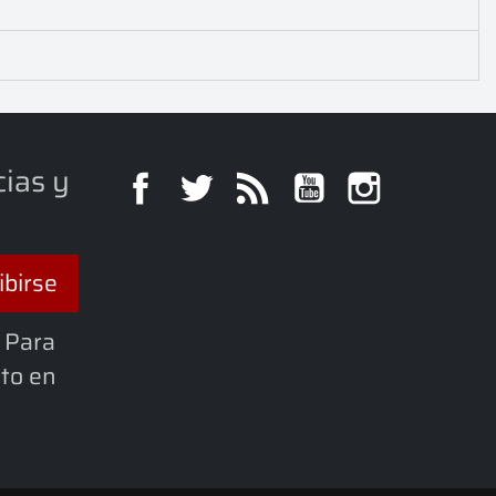
cias y
Facebook
Twitter
Rss
YouTube
Instagra
 Para
cto en