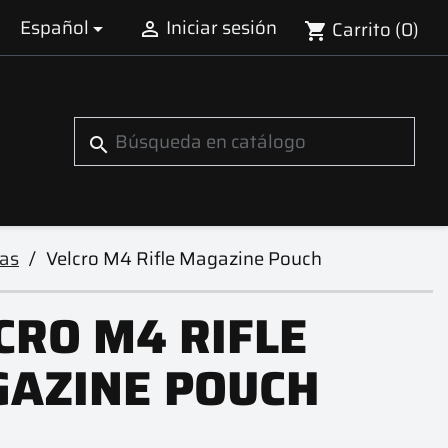
Español
Iniciar sesión
Carrito
(0)


shopping_cart
search
tas
Velcro M4 Rifle Magazine Pouch
CRO M4 RIFLE
AZINE POUCH