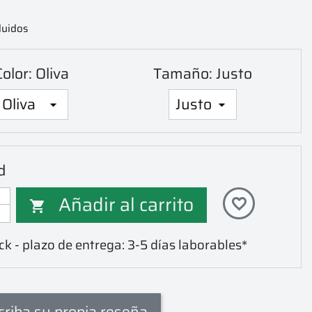
luidos
Color: Oliva
Tamaño: Justo
d
Añadir al carrito
favorite_border

ck - plazo de entrega: 3-5 días laborables*
criba su propia reseña