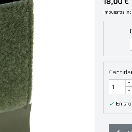
18,00 €
Impuestos inc
Cantida
En sto

Es