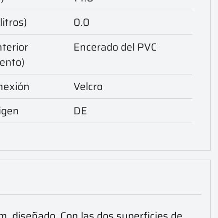
itros)
0.0
nterior
Encerado del PVC
iento)
onexión
Velcro
igen
DE
m. diseñado. Con las dos superficies de