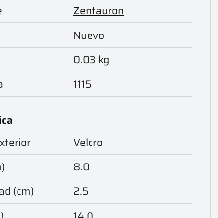
e
Zentauron
Nuevo
0.03 kg
a
1115
ica
xterior
Velcro
m)
8.0
ad (cm)
2.5
)
14.0