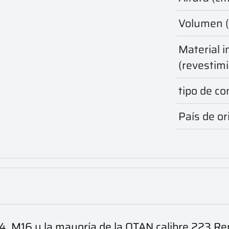
Volumen (l
Material i
(revestim
tipo de c
País de or
M4, M16 y la mayoría de la OTAN calibre 223.Re