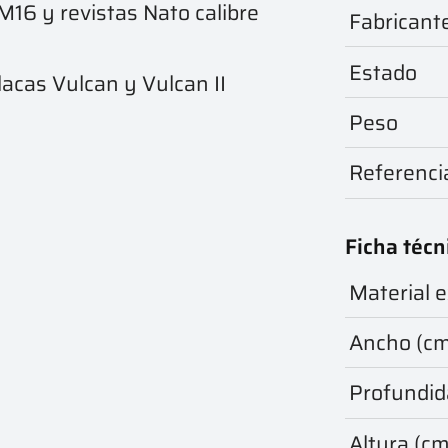
M16 y revistas Nato calibre
Fabricant
Estado
lacas Vulcan y Vulcan II
Peso
Referenci
Ficha técn
Material e
Ancho (c
Profundid
Altura (cm