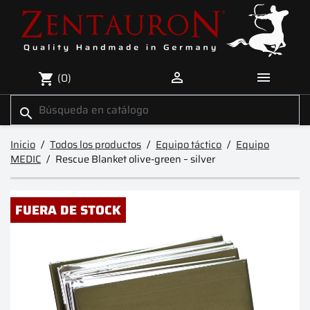


(0)
shopping_cart
search
Inicio
Todos los productos
Equipo táctico
Equipo
MEDIC
Rescue Blanket olive-green – silver
FUERA DE STOCK