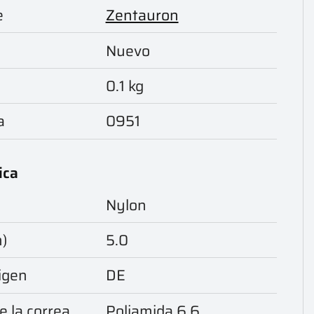
e
Zentauron
Nuevo
0.1 kg
a
0951
ica
Nylon
m)
5.0
igen
DE
e la correa
Poliamida 6.6