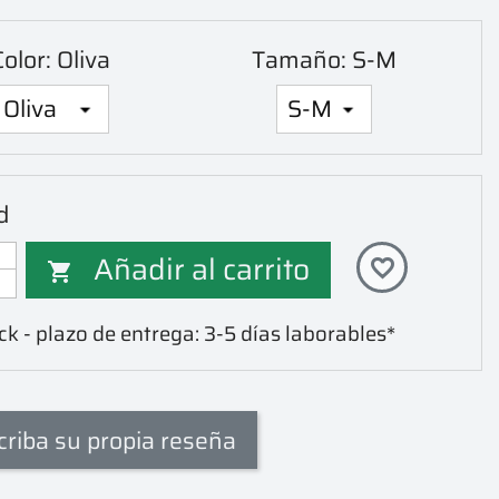
Color: Oliva
Tamaño: S-M
d
Añadir al carrito
favorite_border

ck - plazo de entrega: 3-5 días laborables*
criba su propia reseña