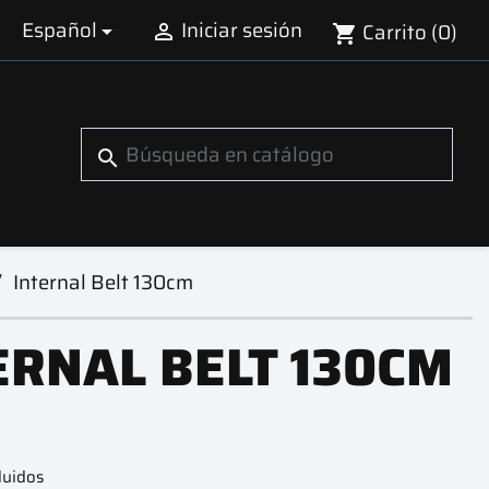
Español
Iniciar sesión
Carrito
(0)


shopping_cart
search
Internal Belt 130cm
ERNAL BELT 130CM
luidos