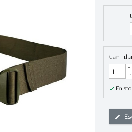
Cantida
En sto

Es