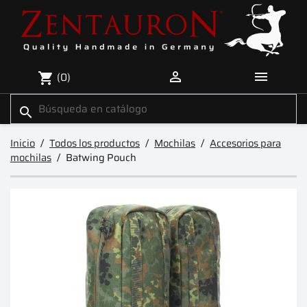


(0)
shopping_cart
search
Inicio
Todos los productos
Mochilas
Accesorios para
mochilas
Batwing Pouch