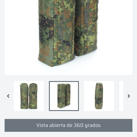


Vista abierta de 360 grados