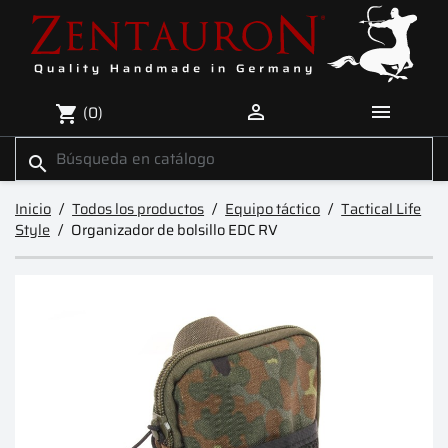


(0)
shopping_cart
search
Inicio
Todos los productos
Equipo táctico
Tactical Life
Style
Organizador de bolsillo EDC RV