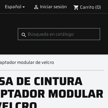
Español
Iniciar sesión
Carrito
(0)


shopping_cart
search
daptador modular de velcro
SA DE CINTURA
PTADOR MODULAR
VELCRO