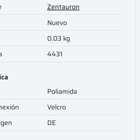
e
Zentauron
Nuevo
0.03 kg
a
4431
ica
Poliamida
onexión
Velcro
igen
DE