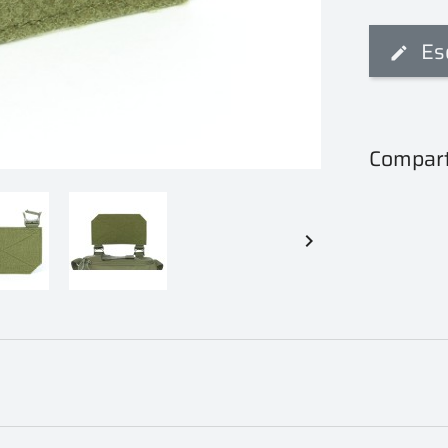
Es
Compart
