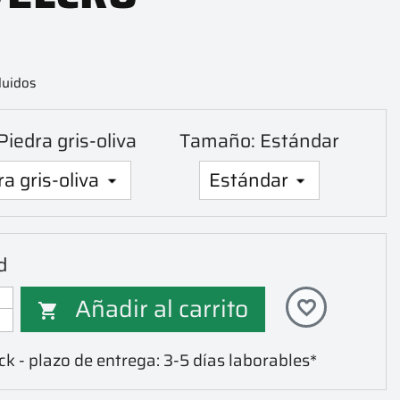
luidos
 Piedra gris-oliva
Tamaño: Estándar
d
Añadir al carrito
favorite_border

ck - plazo de entrega: 3-5 días laborables*