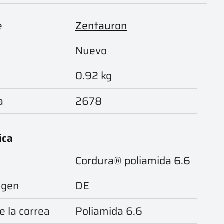
e
Zentauron
Nuevo
0.92 kg
a
2678
ica
Cordura® poliamida 6.6
igen
DE
e la correa
Poliamida 6.6