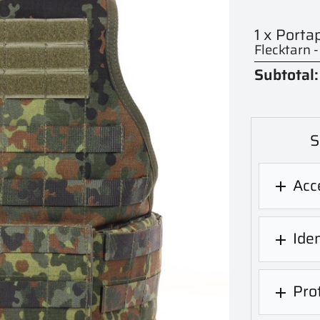
1 x Porta
Flecktarn 
Subtotal:
S
Acce

Iden

Prot
