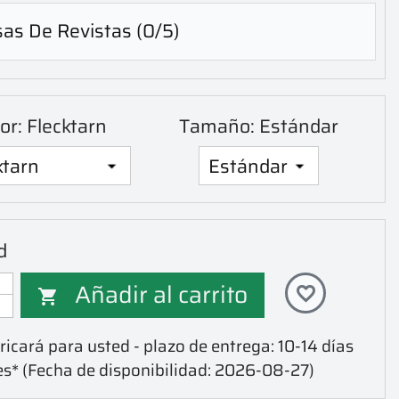
sas De Revistas
(0/5)
or: Flecktarn
Tamaño: Estándar
d
Añadir al carrito
favorite_border

icará para usted - plazo de entrega: 10-14 días
es*
(Fecha de disponibilidad: 2026-08-27)