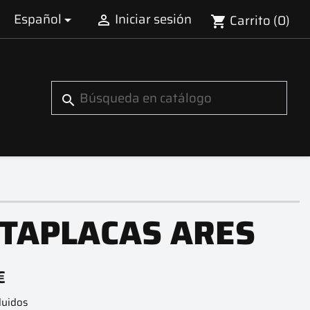
Español
Iniciar sesión
Carrito
(0)


shopping_cart
search
TAPLACAS ARES
€
luidos