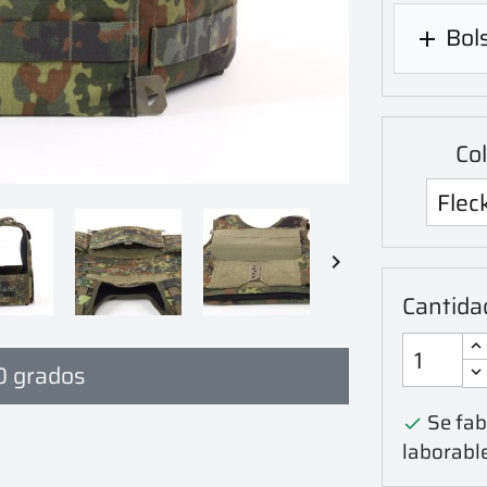
Bol

Col

Cantida
0 grados
Se fabr

laborabl