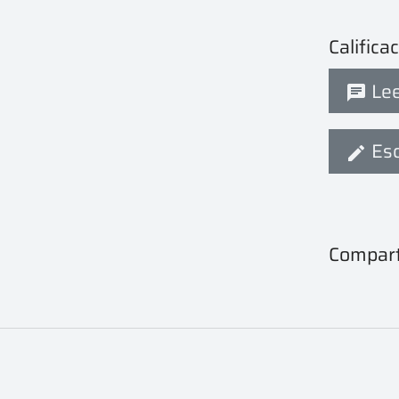
Califica
Lee
Esc
Compart