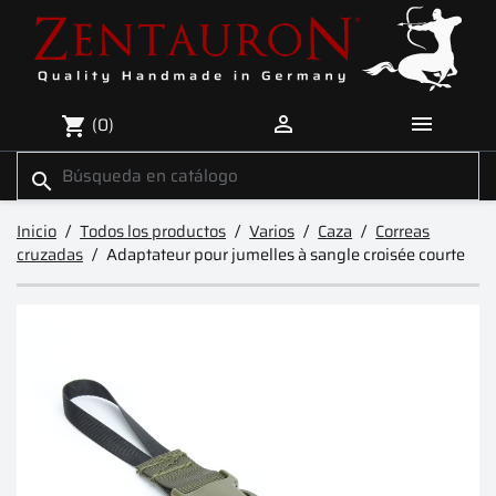


(0)
shopping_cart
search
Inicio
Todos los productos
Varios
Caza
Correas
cruzadas
Adaptateur pour jumelles à sangle croisée courte