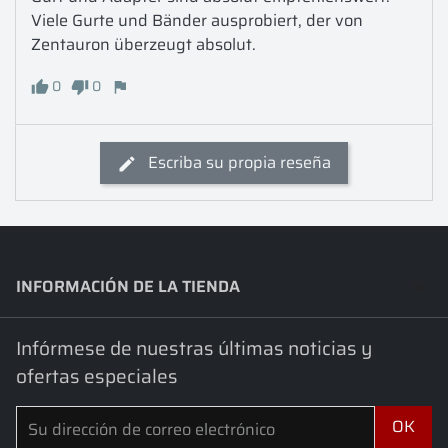
Viele Gurte und Bänder ausprobiert, der von 
Zentauron überzeugt absolut.
0
0
Escriba su propia reseña
INFORMACIÓN DE LA TIENDA
keyboard_arrow_down
Infórmese de nuestras últimas noticias y
ofertas especiales