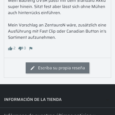
Mein Baofeng UV5R passt mit dem Standard Akku 
super hinein. Sitzt fest aber lässt sich ohne Mühen 
auch hinterrücks einführen.

Mein Vorschlag an ZentauroN wäre, zusätzlich eine 
Ausführung mit Fast Clip oder Canadian Button in's 
Sortiment aufzunehmen.
2
0
Escriba su propia reseña
INFORMACIÓN DE LA TIENDA
keyboard_arrow_down