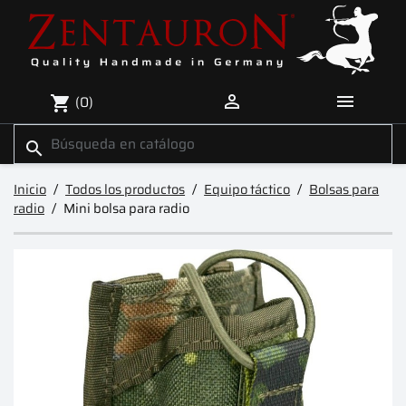


(0)
shopping_cart
search
Inicio
Todos los productos
Equipo táctico
Bolsas para
radio
Mini bolsa para radio