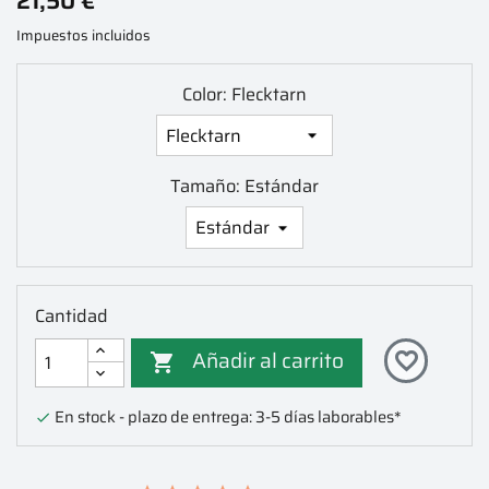
21,50 €
Impuestos incluidos
Color: Flecktarn
Tamaño: Estándar
Cantidad
Añadir al carrito
favorite_border

En stock - plazo de entrega: 3-5 días laborables*
