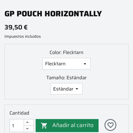
GP POUCH HORIZONTALLY
39,50 €
Impuestos incluidos
Color: Flecktarn
Tamaño: Estándar
Cantidad
Añadir al carrito
favorite_border
