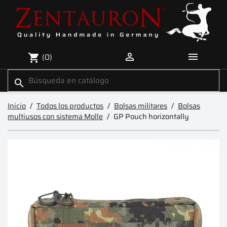


(0)
shopping_cart
search
Inicio
Todos los productos
Bolsas militares
Bolsas
multiusos con sistema Molle
GP Pouch horizontally