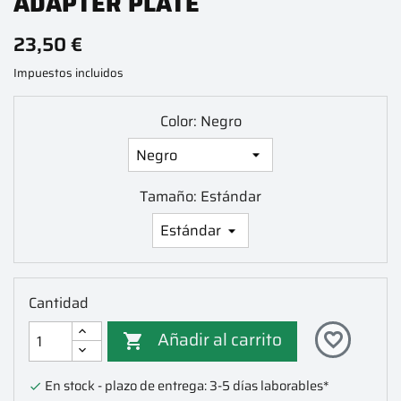
ADAPTER PLATE
23,50 €
Impuestos incluidos
Color: Negro
Tamaño: Estándar
Cantidad
Añadir al carrito
favorite_border

En stock - plazo de entrega: 3-5 días laborables*
