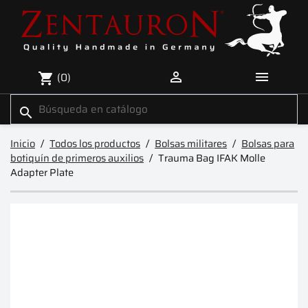


(0)
shopping_cart
search
Inicio
Todos los productos
Bolsas militares
Bolsas para
botiquín de primeros auxilios
Trauma Bag IFAK Molle
Adapter Plate