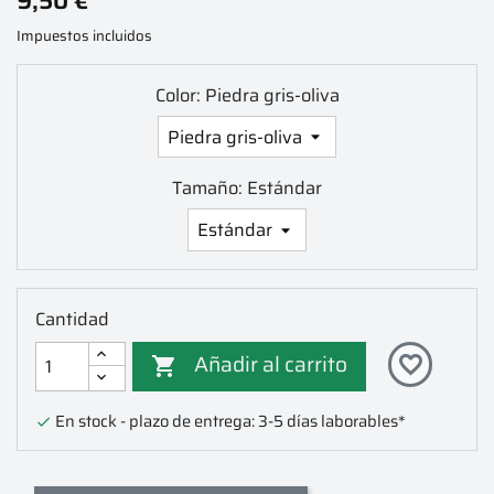
9,50 €
Impuestos incluidos
Color: Piedra gris-oliva
Tamaño: Estándar
Cantidad
Añadir al carrito
favorite_border

En stock - plazo de entrega: 3-5 días laborables*
